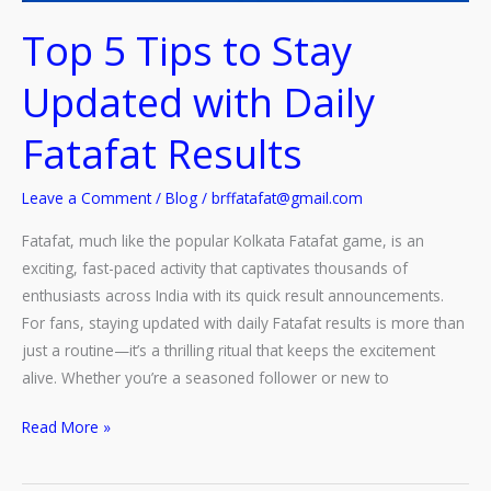
Top 5 Tips to Stay
Updated with Daily
Fatafat Results
Leave a Comment
/
Blog
/
brffatafat@gmail.com
Fatafat, much like the popular Kolkata Fatafat game, is an
exciting, fast-paced activity that captivates thousands of
enthusiasts across India with its quick result announcements.
For fans, staying updated with daily Fatafat results is more than
just a routine—it’s a thrilling ritual that keeps the excitement
alive. Whether you’re a seasoned follower or new to
Top
Read More »
5
Tips