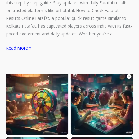
this step-by-step guide. Stay updated with daily Fatafat results
on trusted platforms like brffatafat. How to Check Fatafat
Results Online Fatafat, a popular quick-result game similar to
Kolkata Fatafat, has captivated players across India with its fast-
paced excitement and daily updates. Whether you’re a
How
Read More »
to
Check
Fatafat
Results
Online:
A
Step-
by-
Step
Guide