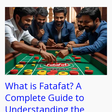
to
Stay
Updated
with
Daily
Fatafat
Results
What is Fatafat? A
Complete Guide to
Understanding the