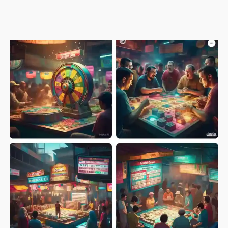
ফটাফট
লটারি
জিতবেন?